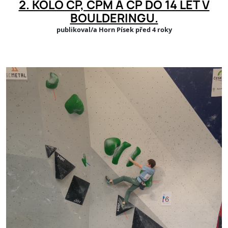
2. KOLO ČP, ČPM A ČP DO 14 LET V
BOULDERINGU.
publikoval/a Horn Písek před 4 roky