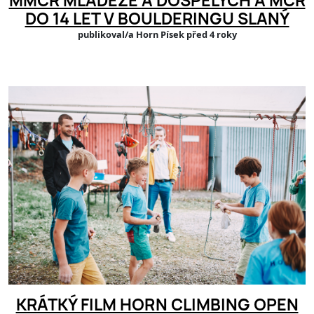
MMČR MLÁDEŽE A DOSPĚLÝCH A MČR
DO 14 LET V BOULDERINGU SLANÝ
publikoval/a Horn Písek před 4 roky
KRÁTKÝ FILM HORN CLIMBING OPEN