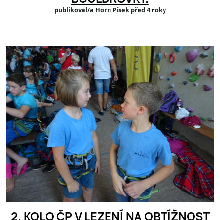
publikoval/a Horn Písek před 4 roky
2. KOLO ČP V LEZENÍ NA OBTÍŽNOST